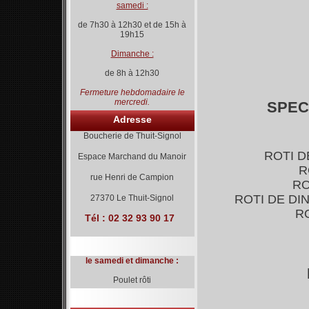
samedi :
de 7h30 à 12h30 et de 15h à
19h15
Dimanche :
de 8h à 12h30
Fermeture hebdomadaire le
mercredi.
SPEC
Adresse
Boucherie de Thuit-Signol
ROTI D
Espace Marchand du Manoir
R
rue Henri de Campion
RO
ROTI DE DI
27370 Le Thuit-Signol
R
Tél :
02 32 93 90 17
le samedi et dimanche :
Poulet rôti