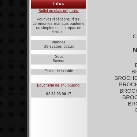
Infos
Buffet ou plats préparés:
Pour vos récéptions, fêtes,
cérémonies, mariage, baptême
ou simplement un repas en
famille...
C
Viandes
d'élevages locaux
N
Goût
Saveur
B
Plaisir de la table
BROCHE
BROCH
Boucherie de Thuit-Signol
BROCH
02 32 93 90 17
BROC
BR