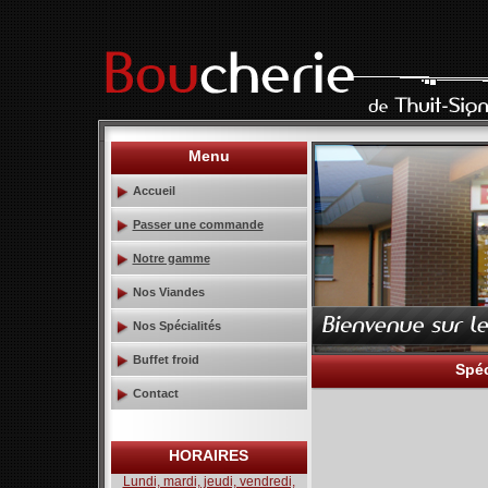
Menu
Accueil
Passer une commande
Notre gamme
Nos Viandes
Nos Spécialités
Buffet froid
Spéc
Contact
HORAIRES
Lundi, mardi, jeudi, vendredi,