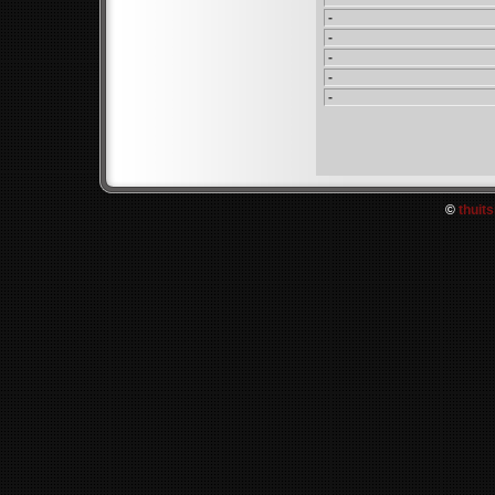
-
-
-
-
-
©
thuits