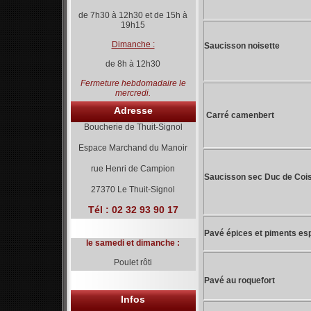
de 7h30 à 12h30 et de 15h à
19h15
Dimanche :
Saucisson noisette
de 8h à 12h30
Fermeture hebdomadaire le
mercredi.
Adresse
Carré camenbert
Boucherie de Thuit-Signol
Espace Marchand du Manoir
rue Henri de Campion
Saucisson sec Duc de C
27370 Le Thuit-Signol
Tél :
02 32 93 90 17
Pavé épices et piments e
le samedi et dimanche :
Poulet rôti
Pavé au roquefort
Infos