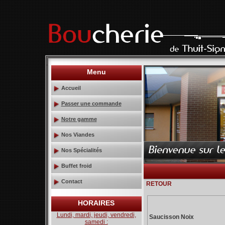
Menu
Accueil
Passer une commande
Notre gamme
Nos Viandes
Nos Spécialités
Buffet froid
Contact
RETOUR
HORAIRES
Lundi, mardi, jeudi, vendredi,
Saucisson Noix
samedi :